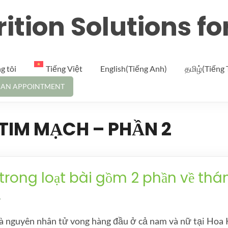
ition Solutions fo
g tôi
Tiếng Việt
English(Tiếng Anh)
தமிழ்(Tiếng 
 AN APPOINTMENT
TIM MẠCH – PHẦN 2
trong loạt bài gồm 2 phần về thá
.
à nguyên nhân tử vong hàng đầu ở cả nam và nữ tại Hoa Kỳ