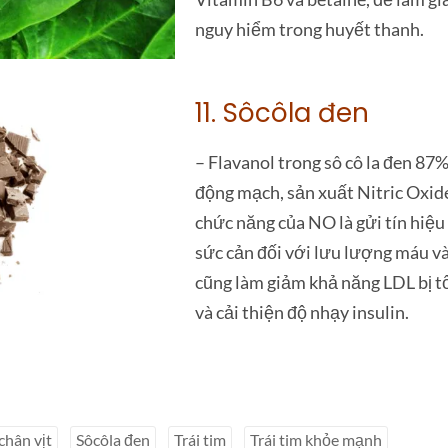
nguy hiểm trong huyết thanh.
11. Sôcôla đen
– Flavanol trong sô cô la đen 87%
động mạch, sản xuất Nitric Oxid
chức năng của NO là gửi tín hiệ
sức cản đối với lưu lượng máu và
cũng làm giảm khả năng LDL bị t
và cải thiện độ nhạy insulin.
chân vịt
Sôcôla đen
Trái tim
Trái tim khỏe mạnh