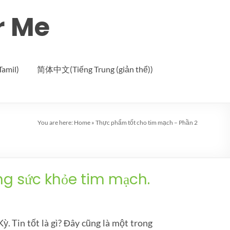
r Me
Tamil)
简体中文(Tiếng Trung (giản thể))
You are here:
Home
»
Thực phẩm tốt cho tim mạch – Phần 2
ng sức khỏe tim mạch.
. Tin tốt là gì? Đây cũng là một trong