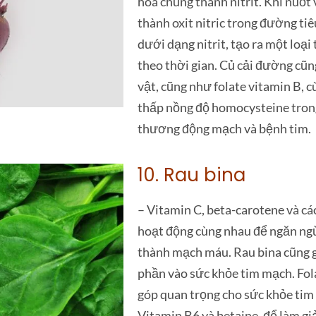
hóa chúng thành nitrit. Khi nuốt 
thành oxit nitric trong đường ti
dưới dạng nitrit, tạo ra một loại
theo thời gian. Củ cải đường cũng
vật, cũng như folate vitamin B, 
thấp nồng độ homocysteine tron
thương động mạch và bệnh tim.
10. Rau bina
– Vitamin C, beta-carotene và cá
hoạt động cùng nhau để ngăn ngừa
thành mạch máu. Rau bina cũng g
phần vào sức khỏe tim mạch. Fola
góp quan trọng cho sức khỏe tim
Vitamin B6 và betaine, để làm g