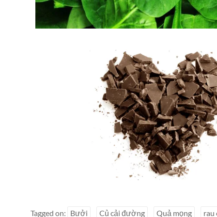
Tagged on:
Bưởi
Củ cải đường
Quả mọng
rau 