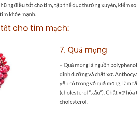
ng điều tốt cho tim, tập thể dục thường xuyên, kiểm soát
i tim khỏe mạnh.
tốt cho tim mạch:
7. Quả mọng
– Quả mọng là nguồn polyphenol t
dinh dưỡng và chất xơ. Anthocya
yếu có trong vỏ quả mọng, làm tă
(cholesterol “xấu”). Chất xơ hòa
cholesterol.