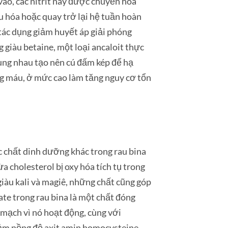
vào, các nitrit này được chuyển hóa
êu hóa hoặc quay trở lại hệ tuần hoàn
 tác dụng giảm huyết áp giải phóng
 giàu betaine, một loại ancaloit thực
cùng nhau tạo nên cú đấm kép để hạ
g máu, ở mức cao làm tăng nguy cơ tổn
c chất dinh dưỡng khác trong rau bina
 cholesterol bị oxy hóa tích tụ trong
iàu kali và magiê, những chất cũng góp
te trong rau bina là một chất đóng
 mạch vì nó hoạt động, cùng với
iảm nồng độ axit amin homocysteine