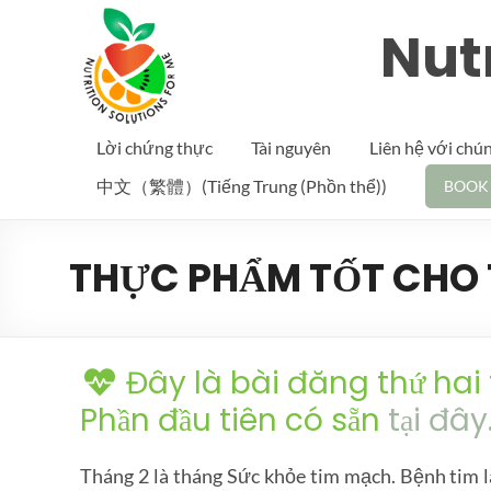
Nutr
Lời chứng thực
Tài nguyên
Liên hệ với chún
中文（繁體）(Tiếng Trung (Phồn thể))
BOOK
THỰC PHẨM TỐT CHO 
Đây là bài đăng thứ hai 
Phần đầu tiên có sẵn
tại đây
Tháng 2 là tháng Sức khỏe tim mạch. Bệnh tim l