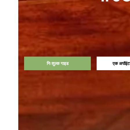
निःशुल्क गाइड
एक अपॉइंटमे