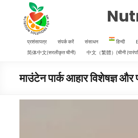
Nutr
प्रशंसापत्र
संपर्क करें
संसाधन
हिन्दी
E
简体中文(सरलीकृत चीनी)
中文（繁體）(चीनी (पारंपर
माउंटेन पार्क आहार विशेषज्ञ और 