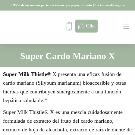
El 95% de los nuevos pacientes tienen que pagar tan solo $0 a través del seguro.
El 95% de los nuevos pacientes tienen que pagar tan solo $0 a través del seguro.
Cita
Super Cardo Mariano X
Super Milk Thistle®
X presenta una eficaz fusión de
cardo mariano (Silybum marianum) bioaccesible y otras
hierbas que contribuyen sinérgicamente a una función
hepática saludable.*
Super Milk Thistle® X es una mezcla cuidadosamente
formulada de extracto del fruto del cardo mariano,
extracto de hoja de alcachofa, extracto de raíz de diente de