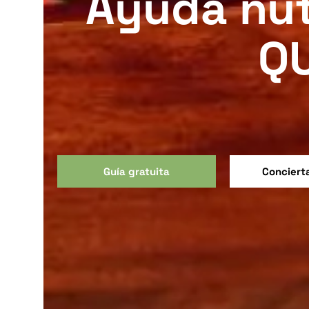
Ayuda nutr
Q
Guía gratuita
Concierta