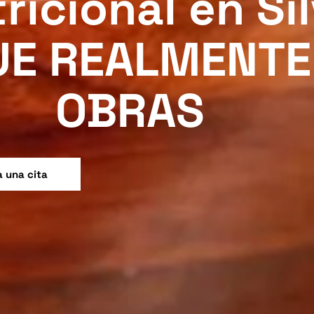
icional en Sil
UE REALMENTE
OBRAS
 una cita