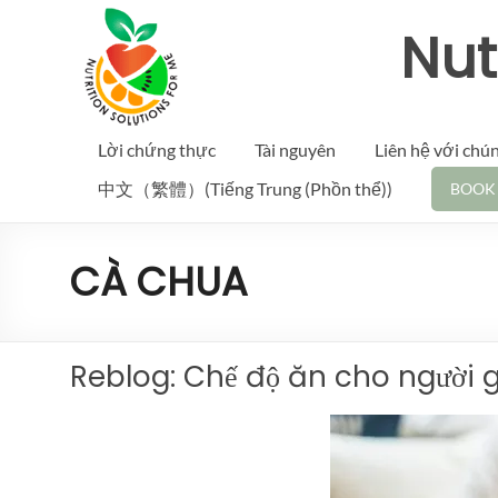
Nut
Lời chứng thực
Tài nguyên
Liên hệ với chún
中文（繁體）(Tiếng Trung (Phồn thể))
BOOK
CÀ CHUA
Reblog: Chế độ ăn cho người