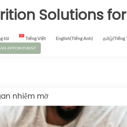
rition Solutions fo
g tôi
Tiếng Việt
English(Tiếng Anh)
தமிழ்(Tiếng 
 AN APPOINTMENT
 gan nhiễm mỡ