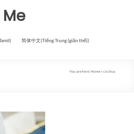
r Me
Tamil)
简体中文(Tiếng Trung (giản thể))
You are here:
Home
»
cà chua