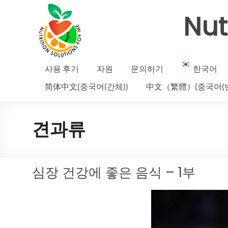
Nut
사용 후기
자원
문의하기
한국어
简体中文(중국어(간체))
中文（繁體）(중국어(번
견과류
심장 건강에 좋은 음식 – 1부