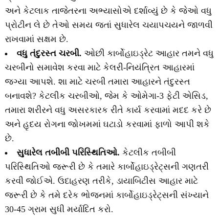
અને કેટલાક તાજેતરના અભ્યાસોએ દર્શાવ્યું છે કે જેઓ વધુ
પ્રોટીન લે છે તેઓ સમય જતાં સુધારેલ ચયાપચયને જાળવી
રાખવામાં સક્ષમ છે.
વધુ તંદુરસ્ત ચરબી.
ઓછી કાર્બોહાઇડ્રેટ આહાર તમને વધુ
ચરબીનો સમાવેશ કરવા માટે કેલરી-નિયંત્રિત આહારમાં
જગ્યા આપશે. શા માટે ચરબી તમારા આહારને તંદુરસ્ત
બનાવશે? કેટલીક ચરબીઓ, જેમ કે ઓમેગા-3 ફેટી એસિડ,
તમારા શરીરને વધુ અસરકારક રીતે કાર્ય કરવામાં મદદ કરે છે
અને હૃદય રોગના જોખમમાં ઘટાડો કરવામાં ફાળો આપી શકે
છે.
સુધારેલ તબીબી પરિસ્થિતિઓ.
કેટલીક તબીબી
પરિસ્થિતિઓ જરૂરી છે કે તમારે કાર્બોહાઇડ્રેટ્સની ગણતરી
કરવી જોઈએ. ઉદાહરણ તરીકે, ડાયાબિટીસ આહાર માટે
જરૂરી છે કે તમે દરેક ભોજનમાં કાર્બોહાઇડ્રેટ્સની સંખ્યાને
30-45 ગ્રામ સુધી મર્યાદિત કરો.