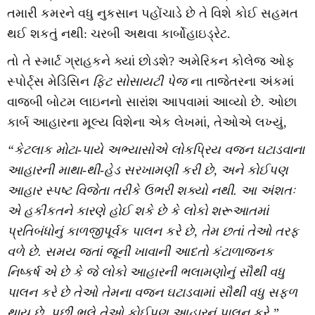
તમારી કમરને વધુ નુકસાન પહોંચાડે છે તે વિશે કોઈ સહમત
થઈ શકતું નથી: ચરબી અથવા કાર્બોહાઇડ્રેટ.
તો તે સ્માર્ટ ગ્રાહકને ક્યાં છોડશે? અમેરિકન કોલેજ ઓફ
સ્પોર્ટ્સ મેડિસિન
ફિટ સોસાયટી પેજ
ના તાજેતરના અંકમાં
વાજબી બોટમ લાઇનનો સારાંશ આપવામાં આવ્યો છે. ઓછા
કાર્બ આહારના મૂલ્ય વિશેના એક લેખમાં, તેઓએ લખ્યું,
“કેટલાક મોટા-પાયે અભ્યાસોએ લોકપ્રિય વજન ઘટાડવાના
આહારની માથા-થી-હેડ સરખામણી કરી છે, અને કોઈપણ
આહાર સ્પષ્ટ વિજેતા તરીકે ઉભરી શક્યો નથી. આ અંશતઃ
એ હકીકતને કારણે હોઈ શકે છે કે લોકો શરૂઆતમાં
પ્રતિબંધોનું કાળજીપૂર્વક પાલન કરે છે, તેમ છતાં તેઓ તરફ
વળે છે. સમય જતાં જૂની ખાવાની આદતો કંટાળાજનક
નિષ્કર્ષ એ છે કે જે લોકો આહારની ભલામણોનું સૌથી વધુ
પાલન કરે છે તેઓ તેમના વજન ઘટાડવામાં સૌથી વધુ સફળ
થાય છે, પછી ભલે તેઓ કોઈપણ આહારનું પાલન કરે.”