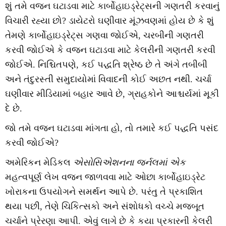
શું તમે વજન ઘટાડવા માટે કાર્બોહાઇડ્રેટ્સની ગણતરી કરવાનું
વિચારી રહ્યા છો? ડાયેટરો ઘણીવાર મૂંઝવણમાં હોય છે કે શું
તેમણે કાર્બોહાઇડ્રેટ્સ ગણવા જોઈએ, ચરબીની ગણતરી
કરવી જોઈએ કે વજન ઘટાડવા માટે કેલરીની ગણતરી કરવી
જોઈએ. નિશ્ચિતપણે, કઈ પદ્ધતિ શ્રેષ્ઠ છે તે અંગે તબીબી
અને તંદુરસ્તી સમુદાયોમાં વિવાદની કોઈ અછત નથી. ચર્ચા
ઘણીવાર મીડિયામાં બહાર આવે છે, ગ્રાહકોને આશ્ચર્યમાં મૂકી
દે છે.
જો તમે વજન ઘટાડવા માંગતા હો, તો તમારે કઈ પદ્ધતિ પસંદ
કરવી જોઈએ?
અમેરિકન મેડિકલ
એસોસિએશનના જર્નલમાં એક
મહત્વપૂર્ણ લેખ વજન જાળવવા માટે ઓછા કાર્બોહાઇડ્રેટ
ખોરાકના ઉપયોગને સમર્થન આપે છે. પરંતુ તે પ્રકાશિત
થયા પછી, તેણે ચિકિત્સકો અને સંશોધકો વચ્ચે મજબૂત
ચર્ચાને પ્રેરણા આપી. એવું લાગે છે કે કયા પ્રકારની કેલરી