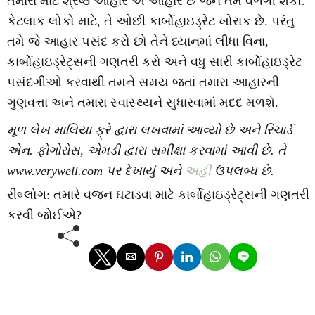
તમારા માટે શ્રેષ્ઠ આહાર એ આહાર છે જેને તમે વળગી શકો.
કેટલાક લોકો માટે, તે ઓછી કાર્બોહાઇડ્રેટ ખોરાક છે. પરંતુ
તમે જે આહાર પસંદ કરો છો તેને ધ્યાનમાં લીધા વિના,
કાર્બોહાઇડ્રેટ્સની ગણતરી કરો અને વધુ સારી કાર્બોહાઇડ્રેટ
પસંદગીઓ કરવાથી તમને સમય જતાં તમારા આહારની
ગુણવત્તા અને તમારા સ્વાસ્થ્યને સુધારવામાં મદદ મળશે.
મૂળ લેખ માલિયા ફ્રે દ્વારા લખવામાં આવ્યો છે અને રિચાર્ડ
એન. ફોગોરોસ, એમડી દ્વારા સમીક્ષા કરવામાં આવી છે. તે
www.verywell.com પર દેખાયું અને
અહીં
ઉપલબ્ધ છે.
રીબ્લોગ: તમારે વજન ઘટાડવા માટે કાર્બોહાઇડ્રેટ્સની ગણતરી
કરવી જોઈએ?