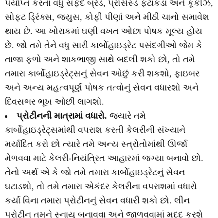
પર્યાપ્ત કરતાં વધુ સફેદ બ્રેડ, પ્રોસેસ્ડ ફટાકડા અને કૂકીઝ,
સોફ્ટ ડ્રિંક્સ, જ્યુસ, કોફી પીણાં અને મીઠી ચાનો સમાવેશ
થાય છે. આ ખોરાકમાં ઘણી વખત ઓછા પોષક મૂલ્ય હોય
છે. જો તમે તેને વધુ સારી કાર્બોહાઇડ્રેટ પસંદગીઓ જેમ કે
તાજા ફળો અને શાકભાજી સાથે બદલી શકો છો, તો તમે
તમારા કાર્બોહાઇડ્રેટ્સનું સેવન ઓછું કરી શકશો, ફાઇબર
અને અન્ય મહત્વપૂર્ણ પોષક તત્વોનું સેવન વધારશો અને
દિવસભર ભૂખ ઓછી લાગશો.
પ્રોટીનની માત્રામાં વધારો.
જ્યારે તમે
કાર્બોહાઇડ્રેટ્સમાંથી વપરાશ કરતી કેલરીની સંખ્યાને
મર્યાદિત કરો છો ત્યારે તમે અન્ય સ્ત્રોતોમાંથી ઊર્જા
મેળવવા માટે કેલરી-નિયંત્રિત આહારમાં જગ્યા બનાવો છો.
તેનો અર્થ એ કે જો તમે તમારા કાર્બોહાઇડ્રેટનું સેવન
ઘટાડશો, તો તમે તમારા એકંદર કેલરીના વપરાશમાં વધારો
કર્યા વિના તમારા પ્રોટીનનું સેવન વધારી શકો છો. લીન
પ્રોટીન તમને સ્નાયુ બનાવવા અને જાળવવામાં મદદ કરશે