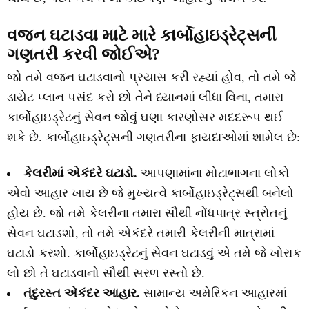
વજન ઘટાડવા માટે મારે કાર્બોહાઇડ્રેટ્સની
ગણતરી કરવી જોઈએ?
જો તમે વજન ઘટાડવાનો પ્રયાસ કરી રહ્યાં હોવ, તો તમે જે
ડાયેટ પ્લાન પસંદ કરો છો તેને ધ્યાનમાં લીધા વિના, તમારા
કાર્બોહાઇડ્રેટનું સેવન જોવું ઘણા કારણોસર મદદરૂપ થઈ
શકે છે. કાર્બોહાઇડ્રેટ્સની ગણતરીના ફાયદાઓમાં શામેલ છે:
કેલરીમાં એકંદરે ઘટાડો.
આપણામાંના મોટાભાગના લોકો
એવો આહાર ખાય છે જે મુખ્યત્વે કાર્બોહાઇડ્રેટ્સથી બનેલો
હોય છે. જો તમે કેલરીના તમારા સૌથી નોંધપાત્ર સ્ત્રોતનું
સેવન ઘટાડશો, તો તમે એકંદરે તમારી કેલરીની માત્રામાં
ઘટાડો કરશો. કાર્બોહાઇડ્રેટનું સેવન ઘટાડવું એ તમે જે ખોરાક
લો છો તે ઘટાડવાનો સૌથી સરળ રસ્તો છે.
તંદુરસ્ત એકંદર આહાર.
સામાન્ય અમેરિકન આહારમાં