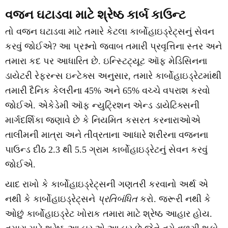
વજન ઘટાડવા માટે શ્રેષ્ઠ કાર્બ કાઉન્ટ
તો વજન ઘટાડવા માટે તમારે કેટલા કાર્બોહાઇડ્રેટ્સનું સેવન
કરવું જોઈએ? આ પ્રશ્નનો જવાબ તમારી પ્રવૃત્તિના સ્તર અને
તમારા કદ પર આધારિત છે. ઇન્સ્ટિટ્યૂટ ઑફ મેડિસિનના
ડાયેટરી રેફરન્સ ઇન્ટેક્સ અનુસાર, તમારે કાર્બોહાઇડ્રેટમાંથી
તમારી દૈનિક કેલરીના 45% અને 65% વચ્ચે વપરાશ કરવો
જોઈએ. એકેડેમી ઑફ ન્યુટ્રિશન એન્ડ ડાયેટિક્સની
માર્ગદર્શિકા જણાવે છે કે નિયમિત કસરત કરનારાઓએ
તાલીમની માત્રા અને તીવ્રતાના આધારે શરીરના વજનના
પાઉન્ડ દીઠ 2.3 થી 5.5 ગ્રામ કાર્બોહાઇડ્રેટનું સેવન કરવું
જોઈએ.
યાદ રાખો કે કાર્બોહાઇડ્રેટ્સની ગણતરી કરવાનો અર્થ એ
નથી કે કાર્બોહાઇડ્રેટ્સને
પ્રતિબંધિત
કરો. જરૂરી નથી કે
ઓછું કાર્બોહાઇડ્રેટ ખોરાક તમારા માટે શ્રેષ્ઠ આહાર હોય.