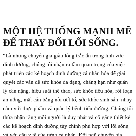
Đặt lịch hẹn
MỘT HỆ THỐNG MẠNH MẼ
ĐỂ THAY ĐỔI LỐI SỐNG.
“Là những chuyên gia giàu lòng trắc ẩn trong lĩnh vực
dinh dưỡng, chúng tôi nhận ra tầm quan trọng của việc
phát triển các kế hoạch dinh dưỡng cá nhân hóa để giải
quyết các vấn đề sức khỏe đa dạng, chẳng hạn như quản
lý cân nặng, hiệu suất thể thao, sức khỏe tiêu hóa, rối loạn
ăn uống, mất cân bằng nội tiết tố, sức khỏe sinh sản, nhạy
cảm với thực phẩm và quản lý bệnh tiểu đường. Chúng tôi
thừa nhận rằng mỗi người là duy nhất và cố gắng thiết kế
các kế hoạch dinh dưỡng tùy chỉnh phù hợp với lối sống
và yêu cầu y tế của từng cá nhân. Đội ngũ chuyên gia