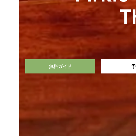
T
無料ガイド
予