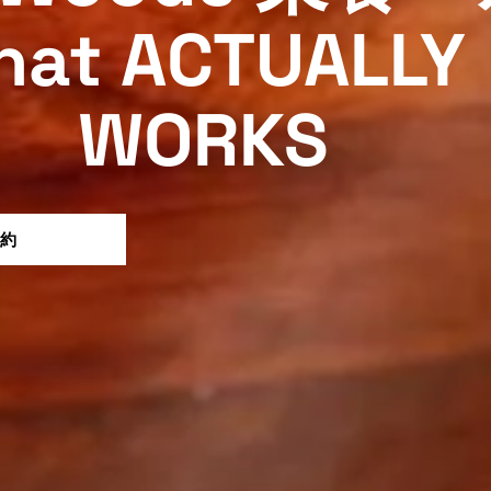
hat ACTUALLY
WORKS
約