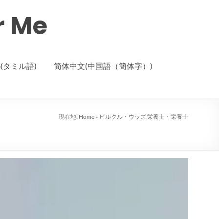
r Me
ழ்(タミル語)
简体中文(中国語（簡体字）)
現在地:
Home
»
ピルクル・ウッズ 栄養士・栄養士