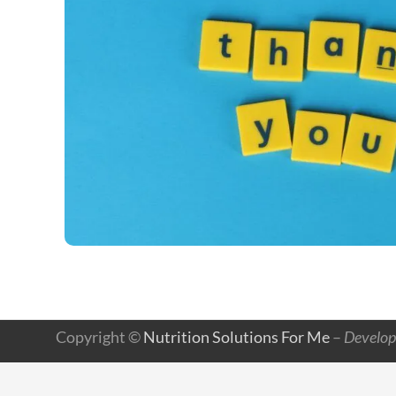
Copyright ©
Nutrition Solutions For Me
–
Develop