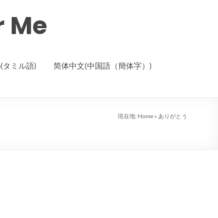
r Me
ழ்(タミル語)
简体中文(中国語（簡体字）)
現在地:
Home
»
ありがとう