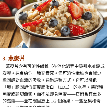
3. 燕麥片
– 燕麥片含有可溶性纖維（在消化過程中吸引水並變成
凝膠。這會給你一種充實感。但可溶性纖維也會減少
膽固醇對血液的吸收。通過這種方式，它可以降低
「壞」膽固醇低密度脂蛋白 （LDL） 的水準。選擇粗
燕麥或鋼切燕麥，而不是即食燕麥——它們含有更多
的纖維——並在碗里放上 1/2 個蘋果、一些堅果和奇