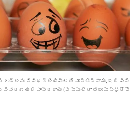
ైన గుడ్లను వివిధ క్లెయిమ్లతో చూస్తున్నాము, ఇది విన
రణ ఉంది సాంప్రదాయ (పసుపు లేదా తెలుపు స్టైరోఫోమ్ క