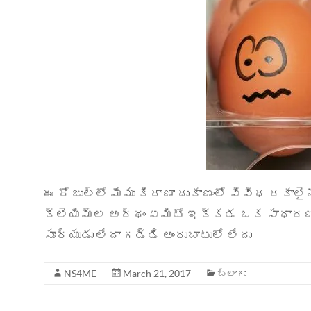
ఈ రోజుల్లో మేము కిరాణా దుకాణంలో వివిధ రకాల
క్లెయిమ్ల అర్థం ఏమిటో ఇక్కడ ఒక సాధారణ వివ
సూర్యుడు లేదా గడ్డి అందుబాటులో లేదు
NS4ME
March 21, 2017
బ్లాగు