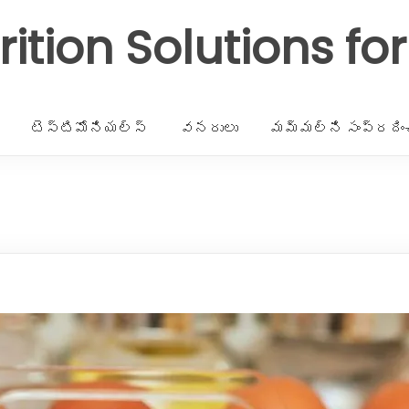
rition Solutions fo
టెస్టిమోనియల్స్
వనరులు
మమ్మల్ని సంప్రదిం