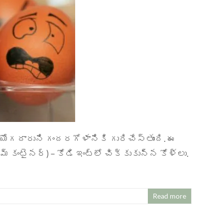
ియోగదారుని గందరగోళానికి గురిచేస్తుంది. ఈ
ంటైనర్) – కోడి ఇంట్లో చిక్కుకున్న కోళ్లు.
Read more