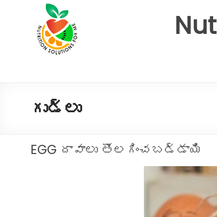
Nut
గుడ్లు
EGG దావాలు తొలగించబడ్డాయి