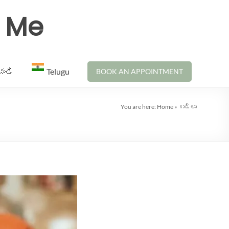
r Me
చండి
Telugu
BOOK AN APPOINTMENT
You are here:
Home
»
గుడ్లు