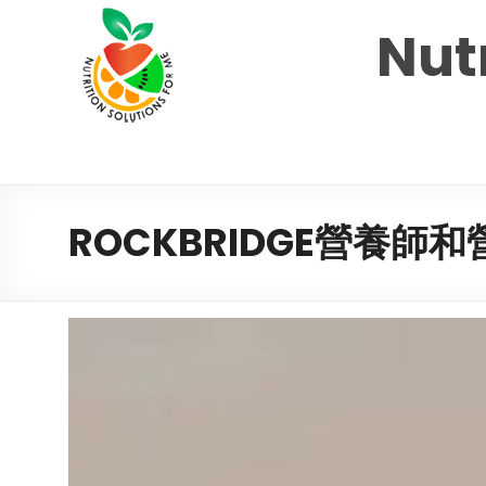
Nutr
ROCKBRIDGE營養師