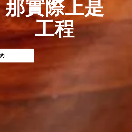
那實際上是
工程
約