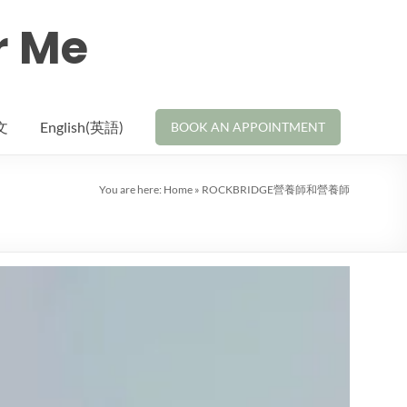
r Me
文
English(英語)
BOOK AN APPOINTMENT
You are here:
Home
»
ROCKBRIDGE營養師和營養師